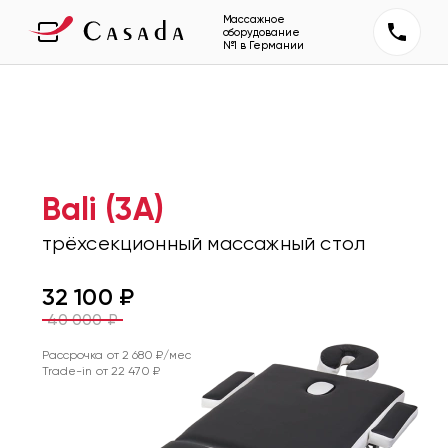
Массажное
оборудование
№1 в Германии
Bali (3A)
трёхсекционный массажный стол
32 100
₽
40 000
₽
Рассрочка от
2 680
₽/мес
Trade-in от
22 470
₽