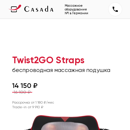
Массажное
оборудование
№1 в Германии
Twist2GO Straps
беспроводная массажная подушка
14 150
₽
16 100
₽
Рассрочка от
1 180
₽/мес
Trade-in от
9 910
₽