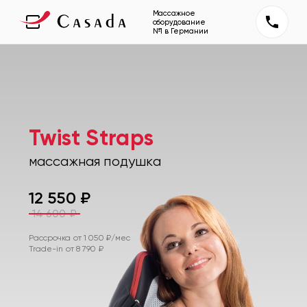
Массажное
оборудование
№1 в Германии
Twist Straps
массажная подушка
12 550
₽
14 600
₽
Рассрочка от
1 050
₽/мес
Trade-in от
8 790
₽