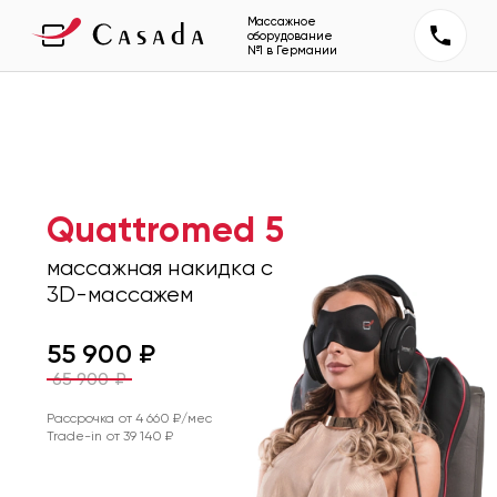
Массажное
оборудование
№1 в Германии
Quattromed 5
массажная накидка с
3D-массажем
55 900
₽
65 900
₽
Рассрочка от
4 660
₽/мес
Trade-in от
39 140
₽