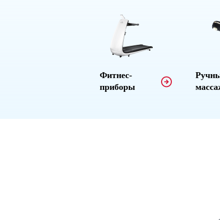
Фитнес-
Ручн
приборы
масс