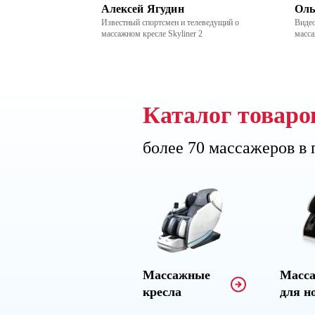
л
Алексей Ягудин
Оль
s BetaSonic 2
Известный спортсмен и телеведущий о
Видео
массажном кресле Skyliner 2
масса
Каталог товаро
более 70 массажеров в
Массажные
Масс
кресла
для н