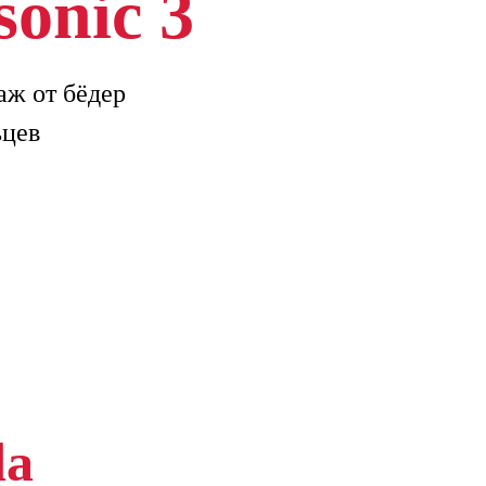
sonic 3
аж от бёдер
ьцев
da