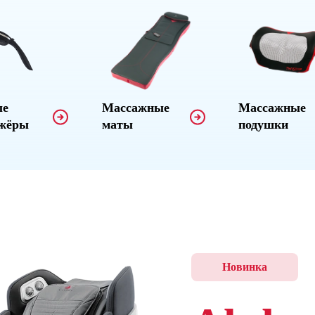
ые
Массажные
Массажные
ажёры
маты
подушки
Новинка