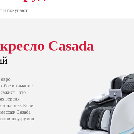
т и покупают
кресло Casada
ий
 евро
Особое внимание
сажист - это
ая версия
безопаснее. Если
 массаж Casada
сятков шоу-румов