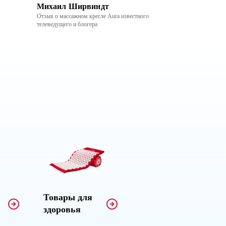
Михаил Ширвиндт
Майк Хеннин
Отзыв о массажном кресле Aura известного
немецкого предприн
телеведущего и блогера
комнаты отдыха дл
Товары для
здоровья