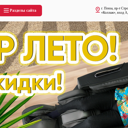
г. Пенза, пр-т Ст
Разделы сайта
«Коллаж», вход А,