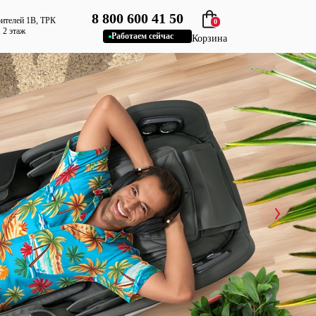
8 800 600 41 50
роителей 1В, ТРК
0
 2 этаж
Работаем сейчас
Корзина