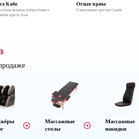
га Кабо
Отзыв врача
-отзыв актрисы театра и кино о
О массажных креслах Casada
жном кресле Aura
в
 продаже
ажёры
Массажные
Массажные
ог
столы
накидки